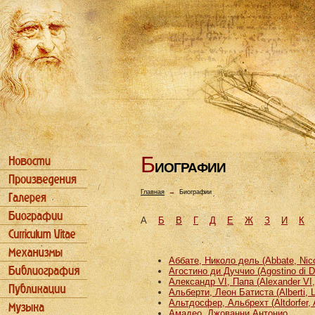
Б
ИОГРАФИИ
Главная
→
Биографии
А
Б
В
Г
Д
Е
Ж
З
И
К
Аббате, Николо дель (Abbate, Nicco
Агостино ди Дуччио (Agostino di D
Александр VI, Папа (Alexander VI
Альберти, Леон Батиста (Alberti, L
Альтдосфер, Альбрехт (Altdorfer, 
Амадео, Джованни Антонио