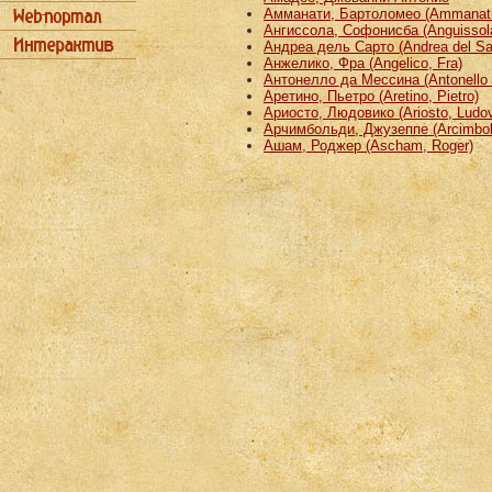
Амманати, Бартоломео (Ammanati
Ангиссола, Софонисба (Anguissola
Андреа дель Сарто (Andrea del Sa
Анжелико, Фра (Angelico, Fra)
Антонелло да Мессина (Antonello 
Аретино, Пьетро (Aretino, Pietro)
Ариосто, Людовико (Ariosto, Ludov
Арчимбольди, Джузеппе (Arcimbold
Ашам, Роджер (Ascham, Roger)