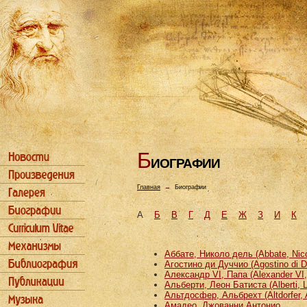
Б
ИОГРАФИИ
Главная
→
Биографии
А
Б
В
Г
Д
Е
Ж
З
И
К
Аббате, Николо дель (Abbate, Nicco
Агостино ди Дуччио (Agostino di D
Александр VI, Папа (Alexander VI
Альберти, Леон Батиста (Alberti, L
Альтдосфер, Альбрехт (Altdorfer, 
Амадео, Джованни Антонио