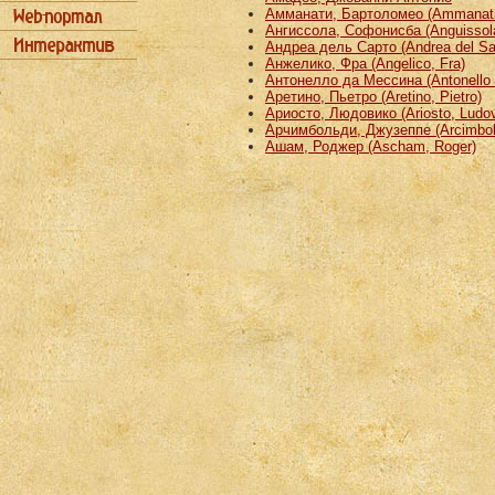
Амманати, Бартоломео (Ammanati
Ангиссола, Софонисба (Anguissola
Андреа дель Сарто (Andrea del Sa
Анжелико, Фра (Angelico, Fra)
Антонелло да Мессина (Antonello 
Аретино, Пьетро (Aretino, Pietro)
Ариосто, Людовико (Ariosto, Ludov
Арчимбольди, Джузеппе (Arcimbold
Ашам, Роджер (Ascham, Roger)