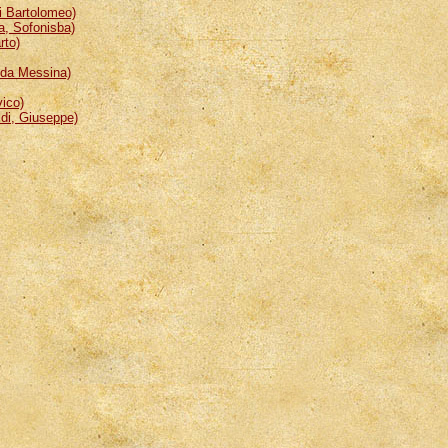
 Bartolomeo)
, Sofonisba)
rto)
da Messina)
ico)
i, Giuseppe)