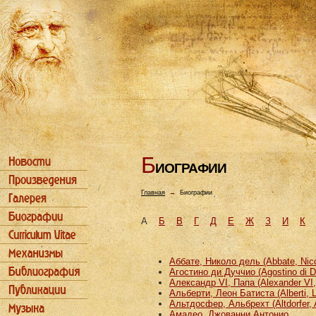
Б
ИОГРАФИИ
Главная
→
Биографии
А
Б
В
Г
Д
Е
Ж
З
И
К
Аббате, Николо дель (Abbate, Nicco
Агостино ди Дуччио (Agostino di D
Александр VI, Папа (Alexander VI
Альберти, Леон Батиста (Alberti, L
Альтдосфер, Альбрехт (Altdorfer, 
Амадео, Джованни Антонио