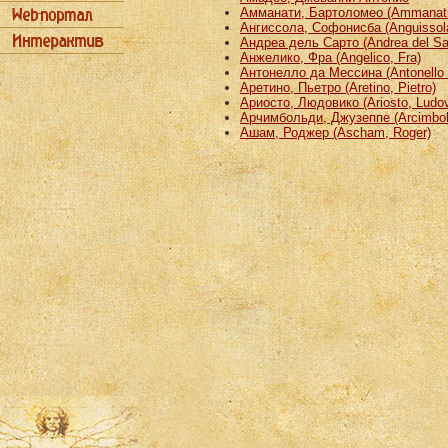
Амманати, Бартоломео (Ammanati
Ангиссола, Софонисба (Anguissola
Андреа дель Сарто (Andrea del Sa
Анжелико, Фра (Angelico, Fra)
Антонелло да Мессина (Antonello 
Аретино, Пьетро (Aretino, Pietro)
Ариосто, Людовико (Ariosto, Ludov
Арчимбольди, Джузеппе (Arcimbold
Ашам, Роджер (Ascham, Roger)