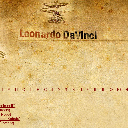
Л
М
H
О
П
Р
С
Т
У
Ф
Х
Ц
Ч
Ш
Щ
Э
Ю
Я
lo dell`)
uccio)
, Pope)
eon Batista)
Albrecht)