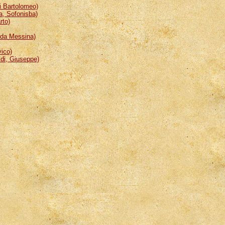
 Bartolomeo)
, Sofonisba)
rto)
da Messina)
ico)
i, Giuseppe)