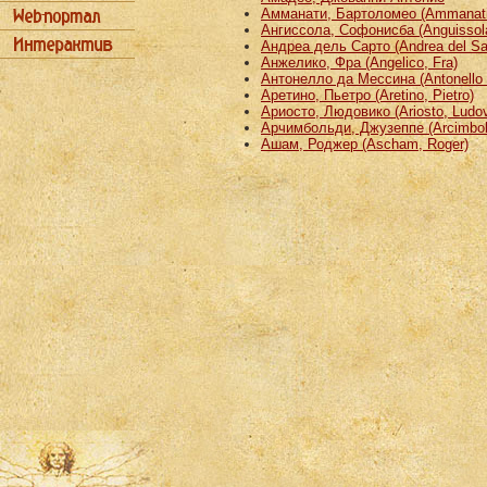
Амманати, Бартоломео (Ammanati
Ангиссола, Софонисба (Anguissola
Андреа дель Сарто (Andrea del Sa
Анжелико, Фра (Angelico, Fra)
Антонелло да Мессина (Antonello 
Аретино, Пьетро (Aretino, Pietro)
Ариосто, Людовико (Ariosto, Ludov
Арчимбольди, Джузеппе (Arcimbold
Ашам, Роджер (Ascham, Roger)