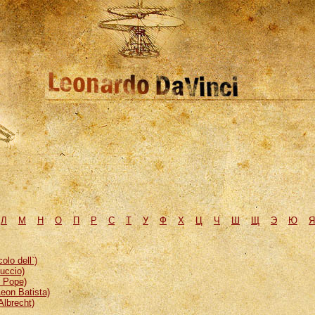
Л
М
H
О
П
Р
С
Т
У
Ф
Х
Ц
Ч
Ш
Щ
Э
Ю
Я
lo dell`)
uccio)
, Pope)
eon Batista)
Albrecht)