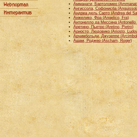
Амманати, Бартоломео (Ammanati
Ангиссола, Софонисба (Anguissola
Андреа дель Сарто (Andrea del Sa
Анжелико, Фра (Angelico, Fra)
Антонелло да Мессина (Antonello 
Аретино, Пьетро (Aretino, Pietro)
Ариосто, Людовико (Ariosto, Ludov
Арчимбольди, Джузеппе (Arcimbold
Ашам, Роджер (Ascham, Roger)