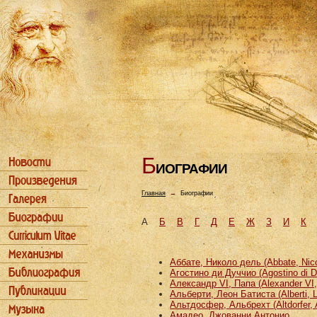
Б
ИОГРАФИИ
Главная
→
Биографии
А
Б
В
Г
Д
Е
Ж
З
И
К
Аббате, Николо дель (Abbate, Nicco
Агостино ди Дуччио (Agostino di D
Александр VI, Папа (Alexander VI
Альберти, Леон Батиста (Alberti, L
Альтдосфер, Альбрехт (Altdorfer, 
Амадео, Джованни Антонио