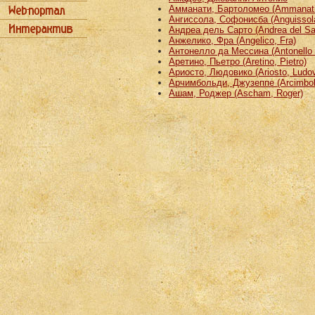
Амманати, Бартоломео (Ammanati
Ангиссола, Софонисба (Anguissola
Андреа дель Сарто (Andrea del Sa
Анжелико, Фра (Angelico, Fra)
Антонелло да Мессина (Antonello 
Аретино, Пьетро (Aretino, Pietro)
Ариосто, Людовико (Ariosto, Ludov
Арчимбольди, Джузеппе (Arcimbold
Ашам, Роджер (Ascham, Roger)