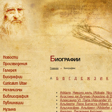
Б
ИОГРАФИИ
Главная
→
Биографии
А
Б
В
Г
Д
Е
Ж
З
И
К
Аббате, Николо дель (Abbate, Nicco
Агостино ди Дуччио (Agostino di D
Александр VI, Папа (Alexander VI
Альберти, Леон Батиста (Alberti, L
Альтдосфер, Альбрехт (Altdorfer, 
Амадео, Джованни Антонио