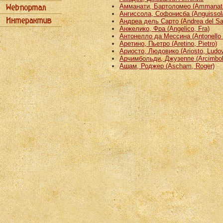
Амманати, Бартоломео (Ammanati
Ангиссола, Софонисба (Anguissola
Андреа дель Сарто (Andrea del Sa
Анжелико, Фра (Angelico, Fra)
Антонелло да Мессина (Antonello 
Аретино, Пьетро (Aretino, Pietro)
Ариосто, Людовико (Ariosto, Ludov
Арчимбольди, Джузеппе (Arcimbold
Ашам, Роджер (Ascham, Roger)