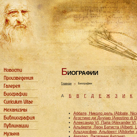
Б
ИОГРАФИИ
Главная
→
Биографии
А
Б
В
Г
Д
Е
Ж
З
И
К
Аббате, Николо дель (Abbate, Nicco
Агостино ди Дуччио (Agostino di D
Александр VI, Папа (Alexander VI
Альберти, Леон Батиста (Alberti, L
Альтдосфер, Альбрехт (Altdorfer, 
Амадео, Джованни Антонио