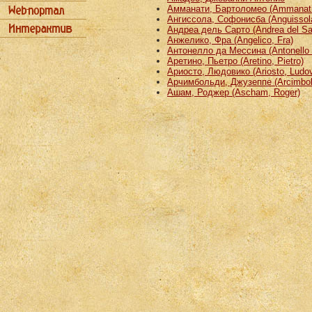
Амманати, Бартоломео (Ammanati
Ангиссола, Софонисба (Anguissola
Андреа дель Сарто (Andrea del Sa
Анжелико, Фра (Angelico, Fra)
Антонелло да Мессина (Antonello 
Аретино, Пьетро (Aretino, Pietro)
Ариосто, Людовико (Ariosto, Ludov
Арчимбольди, Джузеппе (Arcimbold
Ашам, Роджер (Ascham, Roger)