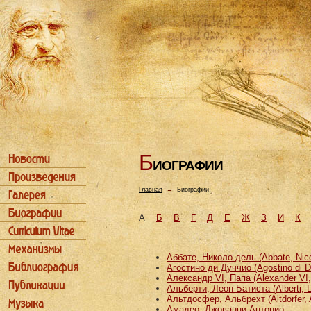
Б
ИОГРАФИИ
Главная
→
Биографии
А
Б
В
Г
Д
Е
Ж
З
И
К
Аббате, Николо дель (Abbate, Nicco
Агостино ди Дуччио (Agostino di D
Александр VI, Папа (Alexander VI
Альберти, Леон Батиста (Alberti, L
Альтдосфер, Альбрехт (Altdorfer, 
Амадео, Джованни Антонио