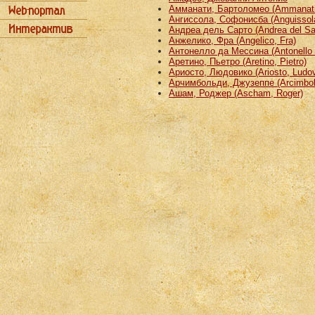
Амманати, Бартоломео (Ammanati
Ангиссола, Софонисба (Anguissola
Андреа дель Сарто (Andrea del Sa
Анжелико, Фра (Angelico, Fra)
Антонелло да Мессина (Antonello 
Аретино, Пьетро (Aretino, Pietro)
Ариосто, Людовико (Ariosto, Ludov
Арчимбольди, Джузеппе (Arcimbold
Ашам, Роджер (Ascham, Roger)