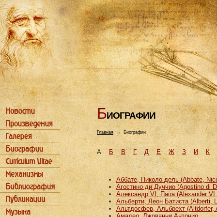
Б
ИОГРАФИИ
Главная
→
Биографии
А
Б
В
Г
Д
Е
Ж
З
И
К
Аббате, Николо дель (Abbate, Nicco
Агостино ди Дуччио (Agostino di D
Александр VI, Папа (Alexander VI
Альберти, Леон Батиста (Alberti, L
Альтдосфер, Альбрехт (Altdorfer, 
Амадео, Джованни Антонио