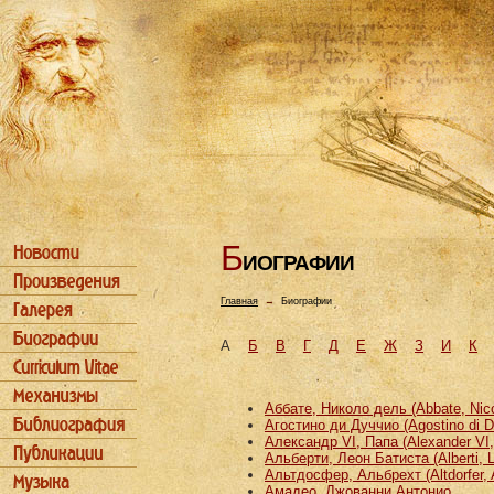
Б
ИОГРАФИИ
Главная
→
Биографии
А
Б
В
Г
Д
Е
Ж
З
И
К
Аббате, Николо дель (Abbate, Nicco
Агостино ди Дуччио (Agostino di D
Александр VI, Папа (Alexander VI
Альберти, Леон Батиста (Alberti, L
Альтдосфер, Альбрехт (Altdorfer, 
Амадео, Джованни Антонио