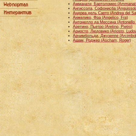
Амманати, Бартоломео (Ammanati
Ангиссола, Софонисба (Anguissola
Андреа дель Сарто (Andrea del Sa
Анжелико, Фра (Angelico, Fra)
Антонелло да Мессина (Antonello 
Аретино, Пьетро (Aretino, Pietro)
Ариосто, Людовико (Ariosto, Ludov
Арчимбольди, Джузеппе (Arcimbold
Ашам, Роджер (Ascham, Roger)