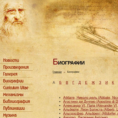
Б
ИОГРАФИИ
Главная
→
Биографии
А
Б
В
Г
Д
Е
Ж
З
И
К
Аббате, Николо дель (Abbate, Nicco
Агостино ди Дуччио (Agostino di D
Александр VI, Папа (Alexander VI
Альберти, Леон Батиста (Alberti, L
Альтдосфер, Альбрехт (Altdorfer, 
Амадео, Джованни Антонио