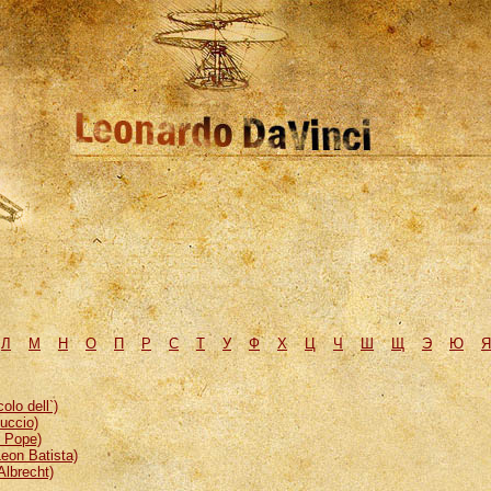
Л
М
H
О
П
Р
С
Т
У
Ф
Х
Ц
Ч
Ш
Щ
Э
Ю
Я
lo dell`)
uccio)
, Pope)
eon Batista)
Albrecht)