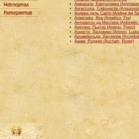
Амманати, Бартоломео (Ammanati
Ангиссола, Софонисба (Anguissola
Андреа дель Сарто (Andrea del Sa
Анжелико, Фра (Angelico, Fra)
Антонелло да Мессина (Antonello 
Аретино, Пьетро (Aretino, Pietro)
Ариосто, Людовико (Ariosto, Ludov
Арчимбольди, Джузеппе (Arcimbold
Ашам, Роджер (Ascham, Roger)