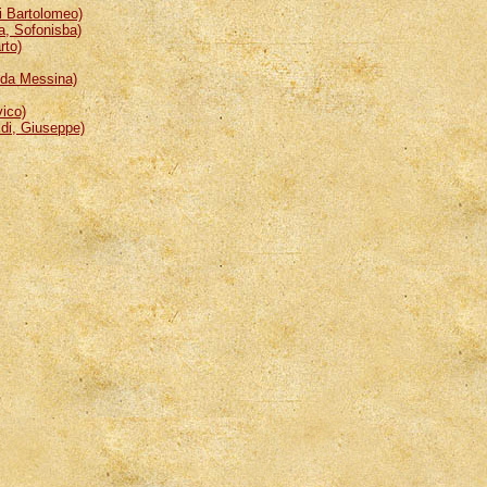
 Bartolomeo)
, Sofonisba)
rto)
da Messina)
ico)
i, Giuseppe)