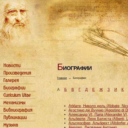
Б
ИОГРАФИИ
Главная
→
Биографии
А
Б
В
Г
Д
Е
Ж
З
И
К
Аббате, Николо дель (Abbate, Nicco
Агостино ди Дуччио (Agostino di D
Александр VI, Папа (Alexander VI
Альберти, Леон Батиста (Alberti, L
Альтдосфер, Альбрехт (Altdorfer, 
Амадео, Джованни Антонио