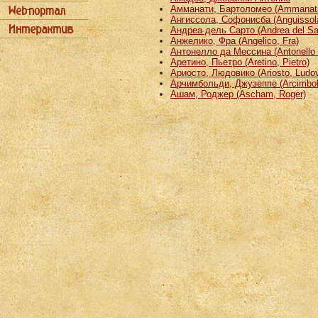
Амманати, Бартоломео (Ammanati
Ангиссола, Софонисба (Anguissola
Андреа дель Сарто (Andrea del Sa
Анжелико, Фра (Angelico, Fra)
Антонелло да Мессина (Antonello 
Аретино, Пьетро (Aretino, Pietro)
Ариосто, Людовико (Ariosto, Ludov
Арчимбольди, Джузеппе (Arcimbold
Ашам, Роджер (Ascham, Roger)