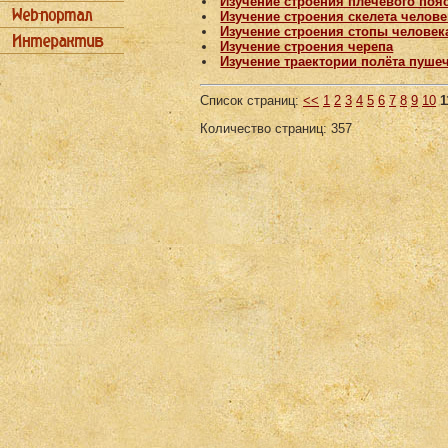
Изучение строения плечевого поя
Изучение строения скелета челове
Изучение строения стопы человек
Изучение строения черепа
Изучение траектории полёта пуше
Список страниц:
<<
1
2
3
4
5
6
7
8
9
10
1
Количество страниц: 357