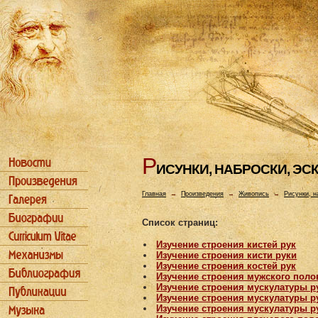
Р
ИСУHКИ, HАБРОСКИ, ЭС
Главная
→
Произведения
→
Живопись
→
Рисунки, н
Список страниц:
Изучение строения кистей рук
Изучение строения кисти руки
Изучение строения костей рук
Изучение строения мужского поло
Изучение строения мускулатуры р
Изучение строения мускулатуры р
Изучение строения мускулатуры р