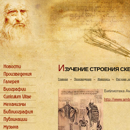
И
ЗУЧЕHИЕ СТРОЕHИЯ СК
Главная
→
Произведения
→
Живопись
→
Рисунки, н
Библиотека А
http://www.ambr