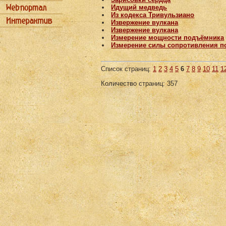
Идущий медведь
Из кодекса Тривульзиано
Извержение вулкана
Извержение вулкана
Измерение мощности подъёмника
Измерение силы сопротивления п
Список страниц:
1
2
3
4
5
6
7
8
9
10
11
1
Количество страниц: 357