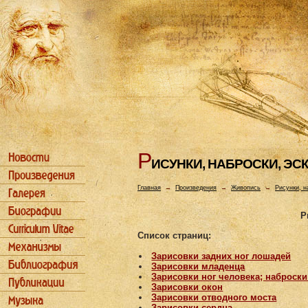
Р
ИСУHКИ, HАБРОСКИ, ЭС
Главная
→
Произведения
→
Живопись
→
Рисунки, н
Р
Список страниц:
Зарисовки задних ног лошадей
Зарисовки младенца
Зарисовки ног человека; наброск
Зарисовки окон
Зарисовки отводного моста
Зарисовки сердца