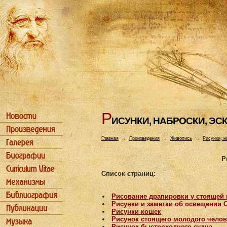
Р
ИСУHКИ, HАБРОСКИ, ЭС
Главная
→
Произведения
→
Живопись
→
Рисунки, н
Р
Список страниц:
Рисование драпировки у стоящей 
Рисунки и заметки об освещении 
Рисунки кошек
Рисунок стоящего молодого челов
Рисунок быстроходного судна