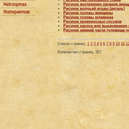
Рисунок внутренних органов жен
Рисунок волчьей ягоды (деталь)
Рисунок головы женщины
Рисунок головы младенца
Рисунок кровеносных сосудов
Рисунок насоса для выкачивания 
Рисунок нижней части туловища ч
Список страниц:
1
2
3
4
5
6
7
8
9
10
11
1
Количество страниц: 357