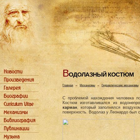
В
ОДОЛАЗHЫЙ КОСТЮМ
Главная
→
Механизмы
→
Гидравлические механизмы
С проблемой нахождения человека п
Костюм изготавливался из водонеп
карман
, который заполнялся воздухо
поверхность. Водолаз у Леонардо был 