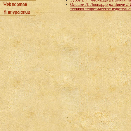
Зубов В.П. Леонардо да Винчи. М. 
Ольшки Л. Леонардо да Винчи // И
технико-теоретическое издательст