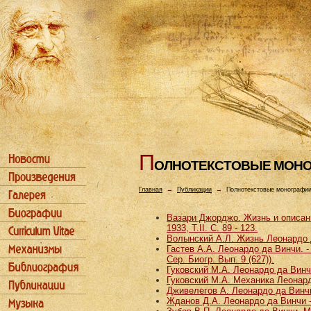
П
ОЛHОТЕКСТОВЫЕ МОH
Главная
→
Публикации
→
Полнотекстовые монографи
Вазари Джорджо. Жизнь и описани
1933, Т.II. С. 89 - 123.
Волынский А.Л. Жизнь Леонардо д
Гастев А.А. Леонардо да Винчи. - 
Сер. Биогр. Вып. 9 (627)).
Гуковский М.А. Леонардо да Винчи
Гуковский М.А. Механика Леонардо
Дживелегов А. Леонардо да Винчи 
Жданов Д.А. Леонардо да Винчи - 