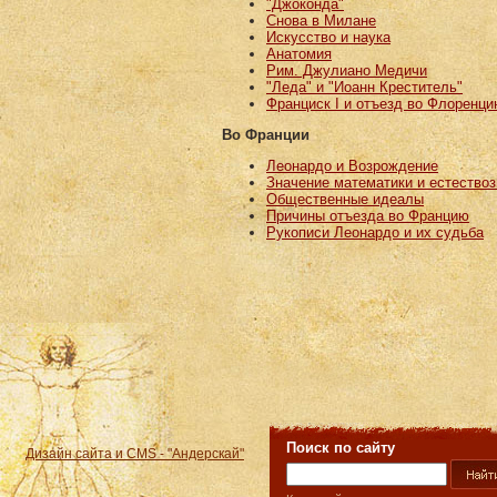
"Джоконда"
Снова в Милане
Искусство и наука
Анатомия
Рим. Джулиано Медичи
"Леда" и "Иоанн Креститель"
Франциск I и отъезд во Флоренц
Во Франции
Леонардо и Возрождение
Значение математики и естествоз
Общественные идеалы
Причины отъезда во Францию
Рукописи Леонардо и их судьба
Поиск по сайту
Дизайн сайта и
CMS - "Андерскай"