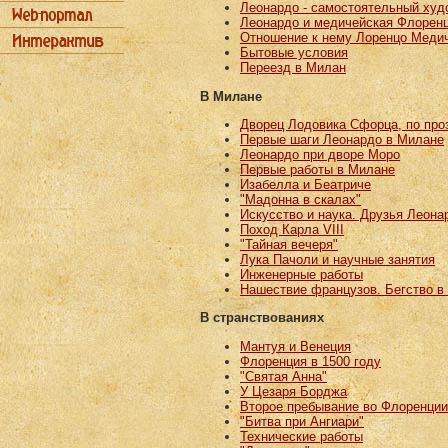
Леонардо - самостоятельный худ
Леонардо и медичейская Флорен
Отношение к нему Лоренцо Меди
Бытовые условия
Переезд в Милан
В Милане
Дворец Лодовика Сфорца, по пр
Первые шаги Леонардо в Милане
Леонардо при дворе Моро
Первые работы в Милане
Изабелла и Беатриче
"Мадонна в скалах"
Искусство и наука. Друзья Леона
Поход Карла VIII
"Тайная вечеря"
Лука Пачоли и научные занятия
Инженерные работы
Нашествие французов. Бегство в
В странствованиях
Мантуя и Венеция
Флоренция в 1500 году
"Святая Анна"
У Цезаря Борджа
Второе пребывание во Флоренции
"Битва при Ангиари"
Технические работы