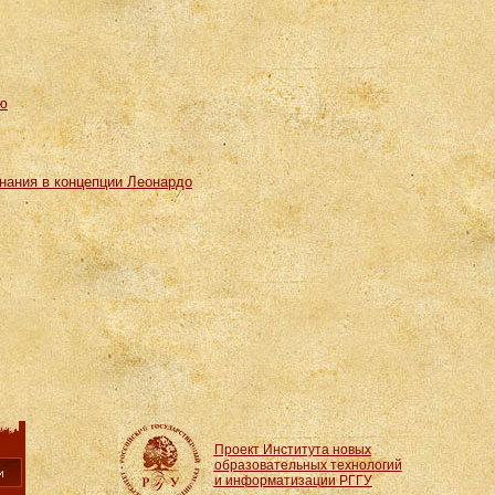
ию
нания в концепции Леонардо
Проект Института новых
образовательных технологий
и информатизации РГГУ