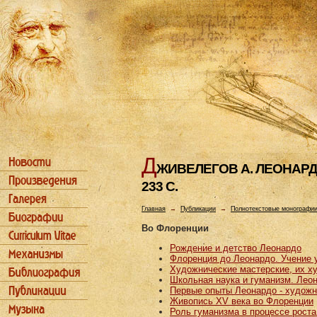
Д
ЖИВЕЛЕГОВ А. ЛЕОHАРДО 
233 С.
Главная
→
Публикации
→
Полнотекстовые монографи
Во Флоренции
Рождение и детство Леонардо
Флоренция до Леонардо. Учение 
Художнические мастерские, их х
Школьная наука и гуманизм. Лео
Первые опыты Леонардо - художн
Живопись XV века во Флоренции
Роль гуманизма в процессе рост