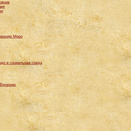
ожник
ция
чи
озванию Моро
рдо и социальная среда
 Венецию