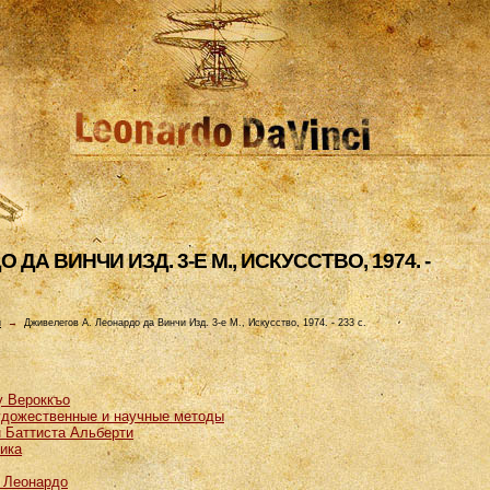
ДА ВИHЧИ ИЗД. 3-Е М., ИСКУССТВО, 1974. -
и
→
Дживелегов А. Леонардо да Винчи Изд. 3-е М., Искусство, 1974. - 233 с.
у Вероккъо
удожественные и научные методы
н Баттиста Альберти
ика
а Леонардо