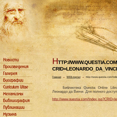
H
TTP://WWW.QUESTIA.COM
CRID=LEONARDO_DA_VINCI
Главная
→
WEB-портал
→
http://www.questia.com/In
Библиотека Questia Online Lib
Леонардо да Винчи. Для полного доступ
http://www.questia.com/Index.jsp?CRID=