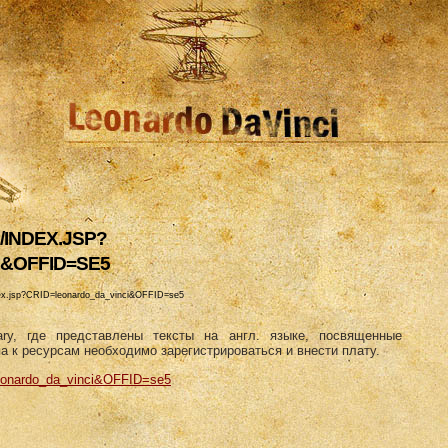
/INDEX.JSP?
&OFFID=SE5
dex.jsp?CRID=leonardo_da_vinci&OFFID=se5
rary, где представлены тексты на англ. языке, посвященные
а к ресурсам необходимо зарегистрироваться и внести плату.
leonardo_da_vinci&OFFID=se5