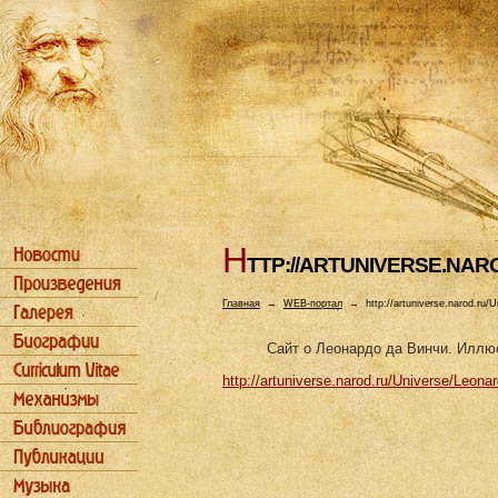
H
TTP://ARTUNIVERSE.NA
Главная
→
WEB-портал
→
http://artuniverse.narod.ru/
Сайт о Леонардо да Винчи. Иллю
http://artuniverse.narod.ru/Universe/Leona