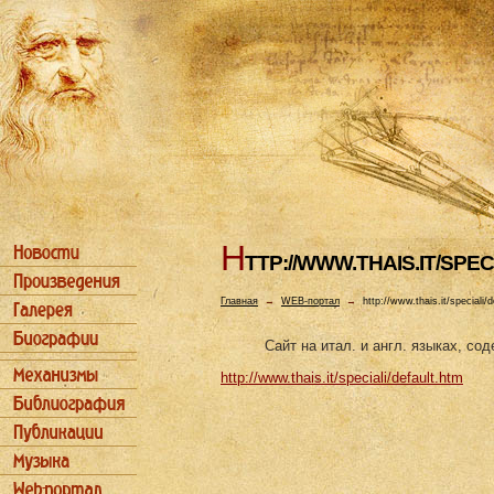
H
TTP://WWW.THAIS.IT/SPE
Главная
→
WEB-портал
→
http://www.thais.it/speciali/
Сайт на итал. и англ. языках, с
http://www.thais.it/speciali/default.htm