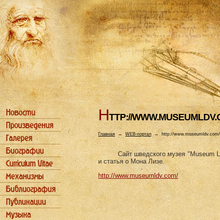
H
TTP://WWW.MUSEUMLDV.
Главная
→
WEB-портал
→
http://www.museumldv.com/
Сайт шведского музея "Museum Li
и статья о Мона Лизе.
http://www.museumldv.com/