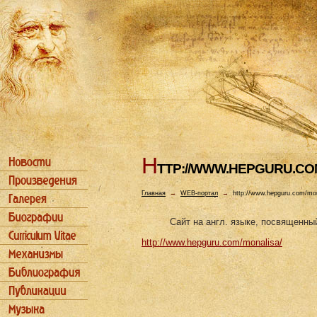
H
TTP://WWW.HEPGURU.CO
Главная
→
WEB-портал
→
http://www.hepguru.com/mon
Сайт на англ. языке, посвященны
http://www.hepguru.com/monalisa/