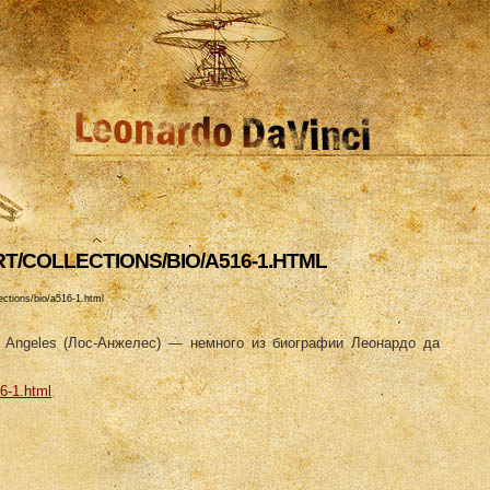
RT/COLLECTIONS/BIO/A516-1.HTML
lections/bio/a516-1.html
s Angeles (Лос-Анжелес) — немного из биографии Леонардо да
16-1.html