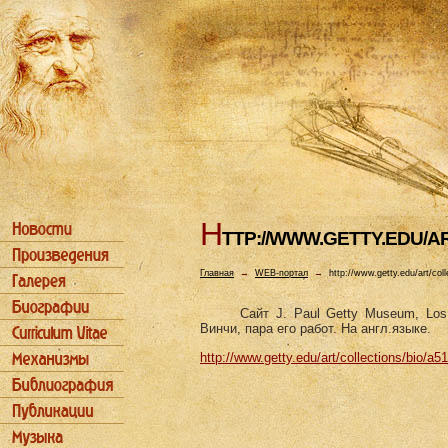
H
TTP://WWW.GETTY.EDU/A
Главная
→
WEB-портал
→
http://www.getty.edu/art/col
Сайт J. Paul Getty Museum, Lo
Винчи, пара его работ. На англ.языке.
http://www.getty.edu/art/collections/bio/a5