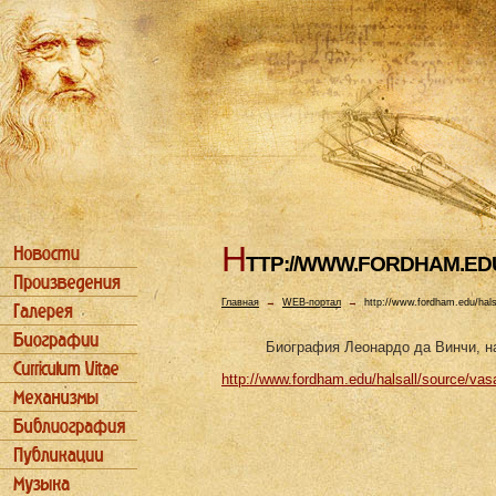
H
TTP://WWW.FORDHAM.ED
Главная
→
WEB-портал
→
http://www.fordham.edu/hals
Биография Леонардо да Винчи, на
http://www.fordham.edu/halsall/source/vasa