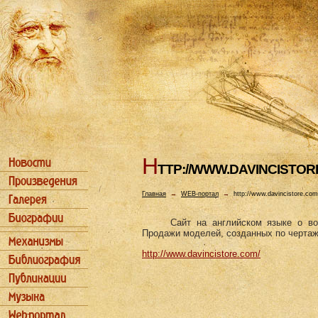
H
TTP://WWW.DAVINCISTOR
Главная
→
WEB-портал
→
http://www.davincistore.com
Сайт на английском языке о в
Продажи моделей, созданных по чертаж
http://www.davincistore.com/