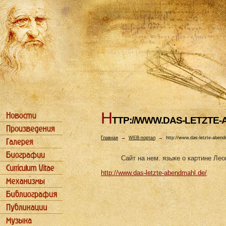
H
TTP://WWW.DAS-LETZTE
Главная
→
WEB-портал
→
http://www.das-letzte-abend
Сайт на нем. языке о картине Ле
http://www.das-letzte-abendmahl.de/