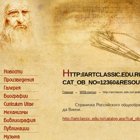
H
TTP://ARTCLASSIC.EDU.
CAT_OB_NO=12360&RESOU
Главная
→
WEB-портал
→
http://artclassic.edu.ru/c
Страничка Российского общеобра
да Винчи.
http://artclassic.edu.ru/catalog.asp?cat