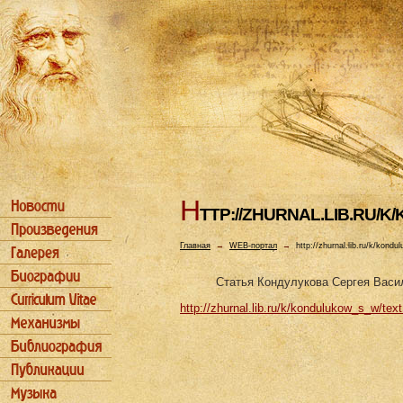
H
TTP://ZHURNAL.LIB.RU/
Главная
→
WEB-портал
→
http://zhurnal.lib.ru/k/kond
Статья Кондулукова Сергея Васи
http://zhurnal.lib.ru/k/kondulukow_s_w/tex