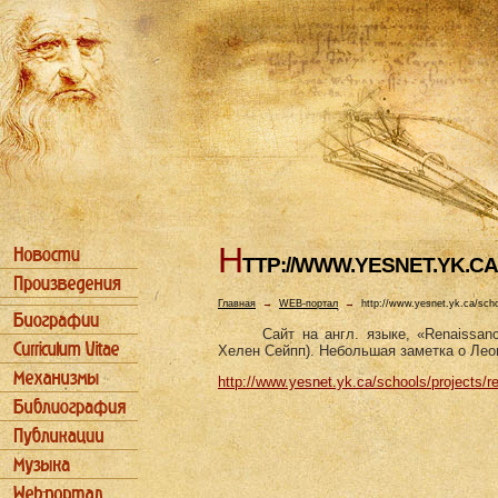
H
TTP://WWW.YESNET.YK.C
Главная
→
WEB-портал
→
http://www.yesnet.yk.ca/scho
Сайт на англ. языке, «Renaissan
Хелен Сейпп). Небольшая заметка о Леон
http://www.yesnet.yk.ca/schools/projects/r