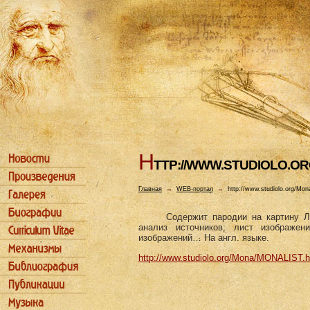
H
TTP://WWW.STUDIOLO.O
Главная
→
WEB-портал
→
http://www.studiolo.org/M
Содержит пародии на картину Л
анализ источников; лист изображен
изображений… На англ. языке.
http://www.studiolo.org/Mona/MONALIST.