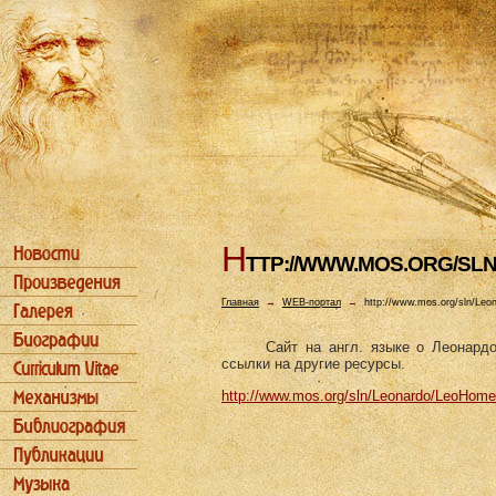
H
TTP://WWW.MOS.ORG/S
Главная
→
WEB-портал
→
http://www.mos.org/sln/Le
Сайт на англ. языке о Леонард
ссылки на другие ресурсы.
http://www.mos.org/sln/Leonardo/LeoHom