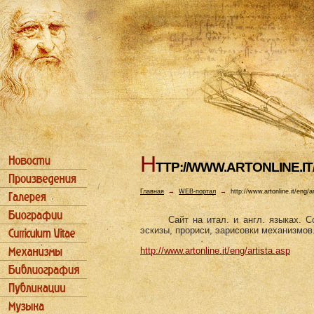
H
TTP://WWW.ARTONLINE.IT
Главная
→
WEB-портал
→
http://www.artonline.it/eng/a
Сайт на итал. и англ. языках. 
эскизы, прориси, эарисовки механизмов
http://www.artonline.it/eng/artista.asp