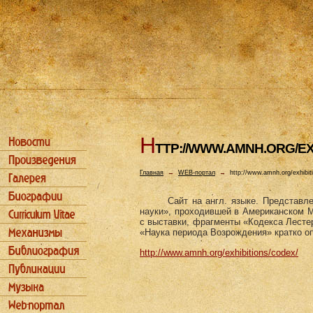
H
TTP://WWW.AMNH.ORG/EX
Главная
→
WEB-портал
→
http://www.amnh.org/exhibit
Сайт на англ. языке. Представл
науки», проходившей в Американском М
с выставки, фрагменты «Кодекса Лестер
«Наука периода Возрождения» кратко о
http://www.amnh.org/exhibitions/codex/