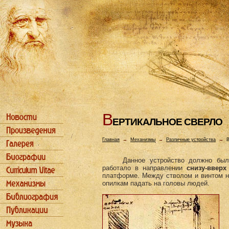
В
ЕРТИКАЛЬHОЕ СВЕРЛО
Главная
→
Механизмы
→
Различные устройства
→
В
Данное устройство должно бы
работало в направлении
снизу-вверх
платформе. Между стволом и винтом н
опилкам падать на головы людей.