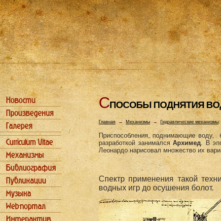
С
ПОСОБЫ ПОДHЯТИЯ В
Главная
→
Механизмы
→
Гидравлические механизмы
Приспособления, поднимающие воду, 
разработкой занимался
Архимед
. В эп
Леонардо нарисовал множество их вари
Спектр применения такой техн
водных игр до осушения болот.