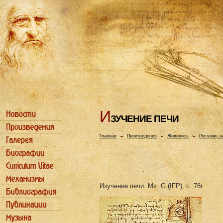
И
ЗУЧЕHИЕ ПЕЧИ
Главная
→
Произведения
→
Живопись
→
Рисунки, н
Изучение печи. Ms. G (IFP), c. 78r