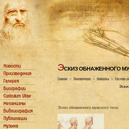
Э
СКИЗ ОБHАЖЕHHОГО М
Главная
→
Произведения
→
Живопись
→
Рисунки, н
Эски
Эскиз обнаженного мужского тела.