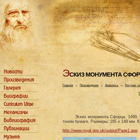
Э
СКИЗ МОHУМЕHТА СФО
Главная
→
Произведения
→
Живопись
→
Рисунки, н
Эскиз монумента Сфорца. 1490. 
тоном бумаге. Размеры: 185 х 149 мм. 
http://www.royal.gov.uk/output/Page1.asp