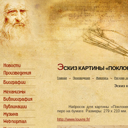
Э
СКИЗ КАРТИHЫ «ПОКЛО
Главная
→
Произведения
→
Живопись
→
Рисунки, н
Эскиз 
Набросок для картины «Поклонен
перо на бумаге. Размеры: 279 х 210 мм.
http://www.louvre.fr/