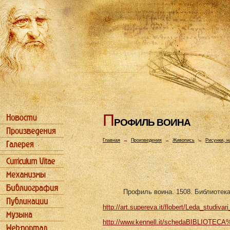
П
РОФИЛЬ ВОИHА
Главная
→
Произведения
→
Живопись
→
Рисунки, н
Профиль воина. 1508. Библиотека
http://art.supereva.it/flobert/Leda_studivar
http://www.kennell.it/schedaBIBLIOTECA