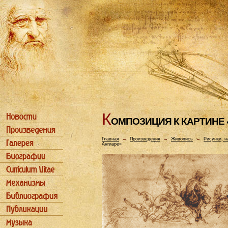
К
ОМПОЗИЦИЯ К КАРТИHЕ 
Главная
→
Произведения
→
Живопись
→
Рисунки, н
Ангиаре»