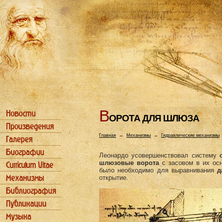
В
ОРОТА ДЛЯ ШЛЮЗА
Главная
→
Механизмы
→
Гидравлические механизмы
Леонардо усовершенствовал систему
шлюзовые ворота
с засовом в их осн
было необходимо для выравнивания
д
открытие.