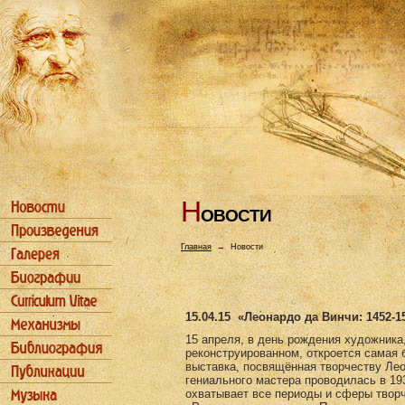
Н
ОВОСТИ
Главная
→
Новости
15.04.15
«Леонардо да Винчи: 1452-1
15 апреля, в день рождения художника
реконструированном, откроется самая 
выставка, посвящённая творчеству Ле
гениального мастера проводилась в 193
охватывает все периоды и сферы творч