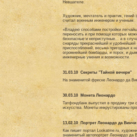
Невшателе.
Художник, мечтатель и практик, гений 
считал военным инженером и ученым.
«Владею способами постройки легчайши
переносить и при помощи которых мож
безопасные и неприступные… а в случ
снаряды прекраснейшей и удобнейшей 
приспособлений, весьма пригодных к н
огромнейшей бомбарды, и порох, и дым
инженерные умения и возможности.
31.03.10
Секреты "Тайной вечери"
На знаменитой фреске Леонардо да Вин
30.03.10
Монета Леонардо
Татфондбанк выпустил в продажу три 
искусства. Монеты инкрустированы пр
13.02.10
Портрет Леонардо да Винчи 
Как пишет портал Lookatme.ru, художни
знаменитый автопортрет Леонардо да Ви