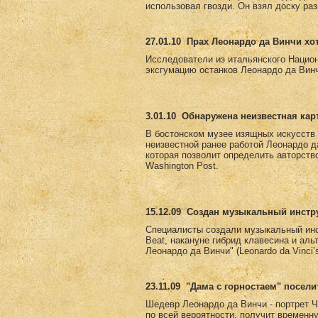
использовал гвозди. Он взял доску раз
27.01.10
Прах Леонардо да Винчи хо
Исследователи из итальянского Национ
эксгумацию останков Леонардо да Винч
3.01.10
Обнаружена неизвестная кар
В бостонском музее изящных искусств е
неизвестной ранее работой Леонардо д
которая позволит определить авторств
Washington Post.
15.12.09
Создан музыкальный инстру
Специалисты создали музыкальный инс
Beat, накануне гибрид клавесина и ал
Леонардо да Винчи" (Leonardo da Vinci
23.11.09
"Дама с горностаем" посели
Шедевр Леонардо да Винчи - портрет Ч
по всей вероятности, получит временн