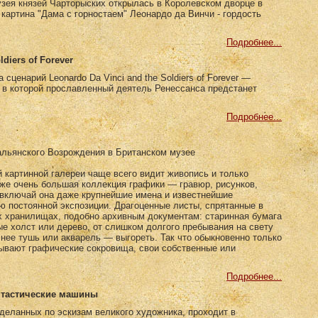
зея князей Чарторыских открылась в Королевском дворце в
картина "Дама с горностаем" Леонардо да Винчи - гордость
Подробнее...
ldiers of Forever
сценарий Leonardo Da Vinci and the Soldiers of Forever —
, в которой прославленный деятель Ренессанса предстанет
Подробнее...
альянского Возрождения в Британском музее
картинной галереи чаще всего видит живопись и только
же очень большая коллекция графики — гравюр, рисунков,
 включай она даже крупнейшие имена и известнейшие
ью постоянной экспозиции. Драгоценные листы, спрятанные в
х хранилищах, подобно архивным документам: старинная бумага
е холст или дерево, от слишком долгого пребывания на свету
 нее тушь или акварель — выгореть. Так что обыкновенно только
зывают графические сокровища, свои собственные или
Подробнее...
нтастические машины
деланных по эскизам великого художника, проходит в