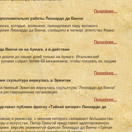
Подробнее...
едположительно работы Леонардо да Винчи
оска, которые, возможно, принадлежат перу великого
ения Леонардо да Винчи, сообщило в четверг агентство Франс
Подробнее...
да Винчи не на бумаге, а в действии
 дошли до наших дней только на бумаге. Итальянский
 руками собрал более 60 механизмов, чтобы показать их людям
Подробнее...
ми скульптура вернулась в Эрмитаж
рственный Эрмитаж вернулась скульптура "Леонардо да Винчи",
а реставрационная организация.
Подробнее...
едставил публике фреску «Тайная вечеря» Леонардо да
ожник и режиссер, с именем которого связывают большинство
уры и искусства, Питер Гринуэй представил адаптированную
дежи, версию знаменитой фрески Леонардо да Винчи «Тайная
окаций использовал свой излюбленный прием