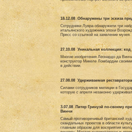
18.12.08
Обнаружены три эскиза пр
Сотрудники Лувра обнаружили три набр
итальянского художника эпохи Возрожд
Пресс со ссылкой на заявление музея.
27.10.08
Уникальная коллекция: код 
Многие изобретения Леонардо да Винчи
конструктор Микеле Ломбардии своими
в действии.
27.08.08
Удерживаемая реставратора
Силами сотрудников милиции в Госуда
которую с апреля незаконно удерживал
3.07.08
Питер Гринуэй по-своему пр
Винчи
Самый противоречивый британский худ
скандальных проектов в области культ
главным образом для восприятия моло
вечеря». Мастер художественных пров