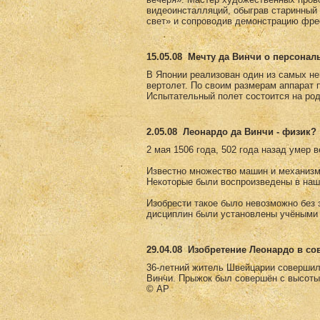
видеоинсталляций, обыграв старинны
свет» и сопроводив демонстрацию фре
15.05.08
Мечту да Винчи о персонал
В Японии реализован один из самых не
вертолет. По своим размерам аппарат 
Испытательный полет состоится на род
2.05.08
Леонардо да Винчи - физик?
2 мая 1506 года, 502 года назад умер 
Известно множество машин и механизм
Некоторые были воспроизведены в наш
Изобрести такое было невозможно без з
дисциплин были установлены учёными 
29.04.08
Изобретение Леонардо в с
36-летний житель Швейцарии совершил
Винчи. Прыжок был совершён с высоты
© AP