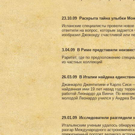
23.10.09
Раскрыта тайна улыбки Мо
Испанские специалисты провели новое
ответили на вопрос, которым задается
изобразил Джоконду счастливой или пе
3.04.09
В Риме представили неизвес
Раритет, где по предположению специа
из частных коллекций
26.03.09
В Италии найдена единстве
Джанкарло Джентилини и Карло Сиси —
найденная ими 19 лет назад году терр
работой Леонардо да Винчи. По мнению 
молодой Леонардо учился у Андреа Вер
29.01.09
Исследователи разглядели 
Итальянским ученым удалось обнаружи
разгар Международного астрономическ
прижизненный портрет великого астро