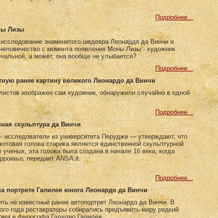
Подробнее...
ны Лизы
 исследование знаменитого шедевра Леонардо да Винчи и
 человечество с момента появления Моны Лизы - художник
чальной, а может, она вообще не улыбается?
Подробнее...
тную ранее картину великого Леонардо да Винчи
листов изображен сам художник, обнаружили случайно в одной
Подробнее...
нная скульптура да Винчи
 исследователи из университета Перуджи — утверждают, что
акотовая голова cтарика является единственной скульптурной
ученых, эта голова была создана в начале 16 века, когда
роккьо, передает ANSA.it.
Подробнее...
на портрете Галилея юного Леонардо да Винчи
ть не известный ранее автопортрет Леонардо да Винчи. В
ого года реставраторы собирались предъявить миру редкий
нома и философа Галилео Галилея.