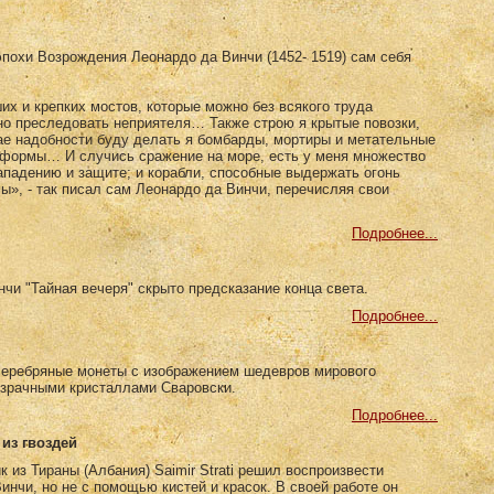
эпохи Возрождения Леонардо да Винчи (1452- 1519) сам себя
х и крепких мостов, которые можно без всякого труда
но преследовать неприятеля… Также строю я крытые повозки,
ае надобности буду делать я бомбарды, мортиры и метательные
формы… И случись сражение на море, есть у меня множество
ападению и защите; и корабли, способные выдержать огонь
ы», - так писал сам Леонардо да Винчи, перечисляя свои
Подробнее...
чи "Тайная вечеря" скрыто предсказание конца света.
Подробнее...
серебряные монеты с изображением шедевров мирового
озрачными кристаллами Сваровски.
Подробнее...
из гвоздей
к из Тираны (Албания) Saimir Strati решил воспроизвести
нчи, но не с помощью кистей и красок. В своей работе он