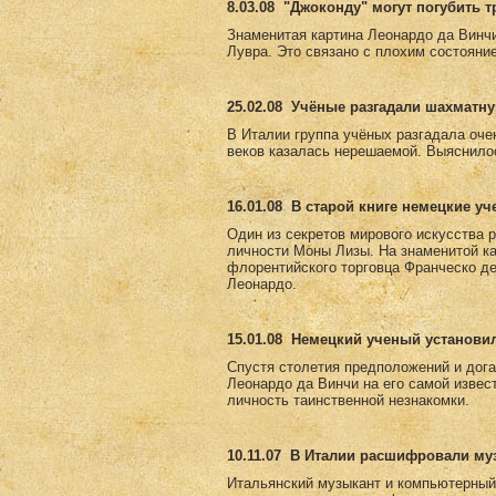
8.03.08
"Джоконду" могут погубить 
Знаменитая картина Леонардо да Винч
Лувра. Это связано с плохим состояни
25.02.08
Учёные разгадали шахматну
В Италии группа учёных разгадала оче
веков казалась нерешаемой. Выяснилос
16.01.08
В старой книге немецкие у
Один из секретов мирового искусства 
личности Моны Лизы. На знаменитой к
флорентийского торговца Франческо де
Леонардо.
15.01.08
Немецкий ученый установи
Спустя столетия предположений и дога
Леонардо да Винчи на его самой извес
личность таинственной незнакомки.
10.11.07
В Италии расшифровали му
Итальянский музыкант и компьютерный