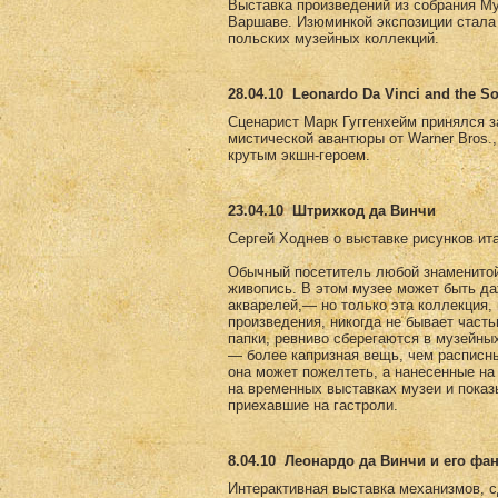
Выставка произведений из собрания Му
Варшаве. Изюминкой экспозиции стала 
польских музейных коллекций.
28.04.10
Leonardo Da Vinci and the So
Сценарист Марк Гуггенхейм принялся за 
мистической авантюры от Warner Bros.
крутым экшн-героем.
23.04.10
Штрихкод да Винчи
Сергей Ходнев о выставке рисунков ит
Обычный посетитель любой знаменитой 
живопись. В этом музее может быть да
акварелей,— но только эта коллекция,
произведения, никогда не бывает част
папки, ревниво сберегаются в музейны
— более капризная вещь, чем расписны
она может пожелтеть, а нанесенные на
на временных выставках музеи и пока
приехавшие на гастроли.
8.04.10
Леонардо да Винчи и его фа
Интерактивная выставка механизмов, с