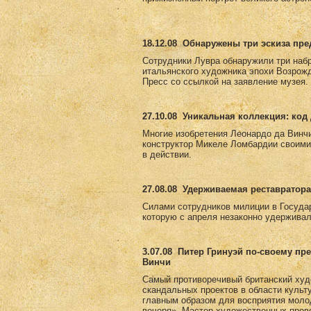
18.12.08
Обнаружены три эскиза пр
Сотрудники Лувра обнаружили три набр
итальянского художника эпохи Возрожд
Пресс со ссылкой на заявление музея.
27.10.08
Уникальная коллекция: код 
Многие изобретения Леонардо да Винчи
конструктор Микеле Ломбардии своими
в действии.
27.08.08
Удерживаемая реставратора
Силами сотрудников милиции в Госуда
которую с апреля незаконно удерживал
3.07.08
Питер Гринуэй по-своему пр
Винчи
Самый противоречивый британский худ
скандальных проектов в области культ
главным образом для восприятия моло
вечеря». Мастер художественных пров