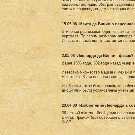
видеоинсталляций, обыграв старинны
свет» и сопроводив демонстрацию фре
15.05.08
Мечту да Винчи о персонал
В Японии реализован один из самых не
вертолет. По своим размерам аппарат 
Испытательный полет состоится на род
2.05.08
Леонардо да Винчи - физик?
2 мая 1506 года, 502 года назад умер 
Известно множество машин и механизм
Некоторые были воспроизведены в наш
Изобрести такое было невозможно без з
дисциплин были установлены учёными 
29.04.08
Изобретение Леонардо в с
36-летний житель Швейцарии совершил
Винчи. Прыжок был совершён с высоты
© AP