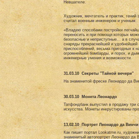
Невшателе.
Художник, мечтатель и практик, гений 
считал военным инженером и ученым.
«Владею способами постройки легчайши
переносить и при помощи которых мож
безопасные и неприступные… а в случ
снаряды прекраснейшей и удобнейшей 
приспособлений, весьма пригодных к н
огромнейшей бомбарды, и порох, и дым
инженерные умения и возможности.
31.03.10
Секреты "Тайной вечери"
На знаменитой фреске Леонардо да Вин
30.03.10
Монета Леонардо
Татфондбанк выпустил в продажу три 
искусства. Монеты инкрустированы пр
13.02.10
Портрет Леонардо да Винчи 
Как пишет портал Lookatme.ru, художни
знаменитый автопортрет Леонардо да Ви