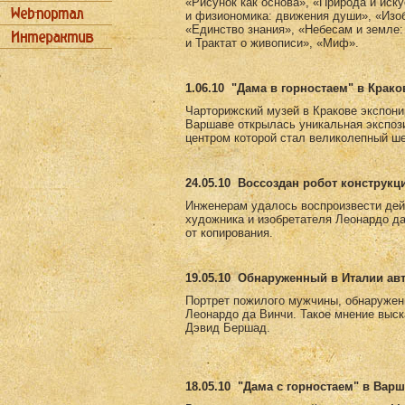
«Рисунок как основа», «Природа и иск
и физиономика: движения души», «Изоб
«Единство знания», «Небесам и земле:
и Трактат о живописи», «Миф».
1.06.10
"Дама в горностаем" в Крако
Чарторижский музей в Кракове экспони
Варшаве открылась уникальная экспоз
центром которой стал великолепный ш
24.05.10
Воссоздан робот конструкц
Инженерам удалось воспроизвести дей
художника и изобретателя Леонардо д
от копирования.
19.05.10
Обнаруженный в Италии авт
Портрет пожилого мужчины, обнаружен
Леонардо да Винчи. Такое мнение выск
Дэвид Бершад.
18.05.10
"Дама с горностаем" в Вар