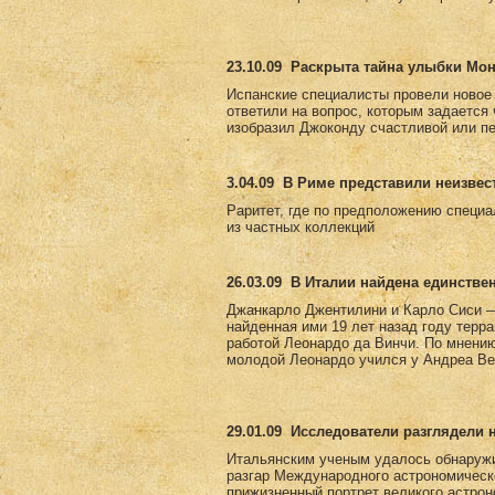
23.10.09
Раскрыта тайна улыбки Мо
Испанские специалисты провели новое
ответили на вопрос, которым задается
изобразил Джоконду счастливой или пе
3.04.09
В Риме представили неизвес
Раритет, где по предположению специа
из частных коллекций
26.03.09
В Италии найдена единстве
Джанкарло Джентилини и Карло Сиси —
найденная ими 19 лет назад году терр
работой Леонардо да Винчи. По мнению 
молодой Леонардо учился у Андреа Вер
29.01.09
Исследователи разглядели 
Итальянским ученым удалось обнаружи
разгар Международного астрономическ
прижизненный портрет великого астро