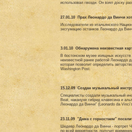
использовал гвозди. Он взял доску раз
27.01.10
Прах Леонардо да Винчи хо
Исследователи из итальянского Национ
эксгумацию останков Леонардо да Винч
3.01.10
Обнаружена неизвестная кар
В бостонском музее изящных искусств е
неизвестной ранее работой Леонардо д
которая позволит определить авторств
Washington Post.
15.12.09
Создан музыкальный инстру
Специалисты создали музыкальный инс
Beat, накануне гибрид клавесина и ал
Леонардо да Винчи" (Leonardo da Vinci
23.11.09
"Дама с горностаем" посели
Шедевр Леонардо да Винчи - портрет Ч
по всей вероятности, получит временн