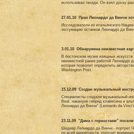
использовал гвозди. Он взял доску раз
27.01.10
Прах Леонардо да Винчи хо
Исследователи из итальянского Национ
эксгумацию останков Леонардо да Винч
3.01.10
Обнаружена неизвестная кар
В бостонском музее изящных искусств е
неизвестной ранее работой Леонардо д
которая позволит определить авторств
Washington Post.
15.12.09
Создан музыкальный инстру
Специалисты создали музыкальный инс
Beat, накануне гибрид клавесина и ал
Леонардо да Винчи" (Leonardo da Vinci
23.11.09
"Дама с горностаем" посели
Шедевр Леонардо да Винчи - портрет Ч
по всей вероятности, получит временн