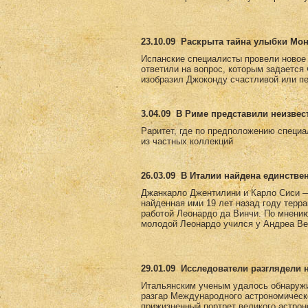
23.10.09
Раскрыта тайна улыбки Мо
Испанские специалисты провели новое
ответили на вопрос, которым задается
изобразил Джоконду счастливой или пе
3.04.09
В Риме представили неизвес
Раритет, где по предположению специа
из частных коллекций
26.03.09
В Италии найдена единстве
Джанкарло Джентилини и Карло Сиси —
найденная ими 19 лет назад году терр
работой Леонардо да Винчи. По мнению 
молодой Леонардо учился у Андреа Вер
29.01.09
Исследователи разглядели 
Итальянским ученым удалось обнаружи
разгар Международного астрономическ
прижизненный портрет великого астро