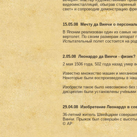
видеоинсталляций, обыграв старинны
свет» и сопроводив демонстрацию фре
15.05.08
Мечту да Винчи о персонал
В Японии реализован один из самых не
вертолет. По своим размерам аппарат 
Испытательный полет состоится на род
2.05.08
Леонардо да Винчи - физик?
2 мая 1506 года, 502 года назад умер 
Известно множество машин и механизм
Некоторые были воспроизведены в наш
Изобрести такое было невозможно без з
дисциплин были установлены учёными 
29.04.08
Изобретение Леонардо в с
36-летний житель Швейцарии совершил
Винчи. Прыжок был совершён с высоты
© AP