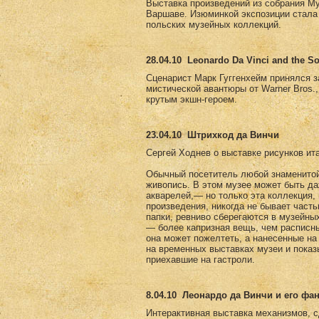
Выставка произведений из собрания Му
Варшаве. Изюминкой экспозиции стала 
польских музейных коллекций.
28.04.10
Leonardo Da Vinci and the So
Сценарист Марк Гуггенхейм принялся за 
мистической авантюры от Warner Bros.
крутым экшн-героем.
23.04.10
Штрихкод да Винчи
Сергей Ходнев о выставке рисунков ит
Обычный посетитель любой знаменитой 
живопись. В этом музее может быть да
акварелей,— но только эта коллекция,
произведения, никогда не бывает част
папки, ревниво сберегаются в музейны
— более капризная вещь, чем расписны
она может пожелтеть, а нанесенные на
на временных выставках музеи и пока
приехавшие на гастроли.
8.04.10
Леонардо да Винчи и его фа
Интерактивная выставка механизмов, с