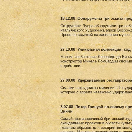
18.12.08
Обнаружены три эскиза пр
Сотрудники Лувра обнаружили три набр
итальянского художника эпохи Возрожд
Пресс со ссылкой на заявление музея.
27.10.08
Уникальная коллекция: код 
Многие изобретения Леонардо да Винчи
конструктор Микеле Ломбардии своими
в действии.
27.08.08
Удерживаемая реставратора
Силами сотрудников милиции в Госуда
которую с апреля незаконно удерживал
3.07.08
Питер Гринуэй по-своему пр
Винчи
Самый противоречивый британский худ
скандальных проектов в области культ
главным образом для восприятия моло
вечеря». Мастер художественных пров