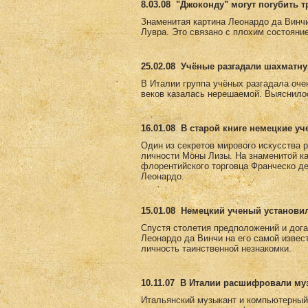
8.03.08
"Джоконду" могут погубить 
Знаменитая картина Леонардо да Винч
Лувра. Это связано с плохим состояни
25.02.08
Учёные разгадали шахматну
В Италии группа учёных разгадала оче
веков казалась нерешаемой. Выяснилос
16.01.08
В старой книге немецкие у
Один из секретов мирового искусства 
личности Моны Лизы. На знаменитой к
флорентийского торговца Франческо де
Леонардо.
15.01.08
Немецкий ученый установи
Спустя столетия предположений и дога
Леонардо да Винчи на его самой извес
личность таинственной незнакомки.
10.11.07
В Италии расшифровали му
Итальянский музыкант и компьютерный