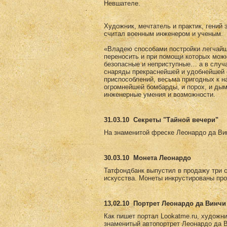
Невшателе.
Художник, мечтатель и практик, гений 
считал военным инженером и ученым.
«Владею способами постройки легчайши
переносить и при помощи которых мож
безопасные и неприступные… а в случ
снаряды прекраснейшей и удобнейшей 
приспособлений, весьма пригодных к н
огромнейшей бомбарды, и порох, и дым
инженерные умения и возможности.
31.03.10
Секреты "Тайной вечери"
На знаменитой фреске Леонардо да Вин
30.03.10
Монета Леонардо
Татфондбанк выпустил в продажу три 
искусства. Монеты инкрустированы пр
13.02.10
Портрет Леонардо да Винчи 
Как пишет портал Lookatme.ru, художни
знаменитый автопортрет Леонардо да Ви