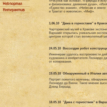
«Рисунок как основа», «Природа и иск
и физиономика: движения души», «Изоб
«Единство знания», «Небесам и земле:
и Трактат о живописи», «Миф».
1.06.10
"Дама в горностаем" в Крако
Чарторижский музей в Кракове экспони
Варшаве открылась уникальная экспоз
центром которой стал великолепный ш
24.05.10
Воссоздан робот конструкц
Инженерам удалось воспроизвести дей
художника и изобретателя Леонардо д
от копирования.
19.05.10
Обнаруженный в Италии авт
Портрет пожилого мужчины, обнаружен
Леонардо да Винчи. Такое мнение выск
Дэвид Бершад.
18.05.10
"Дама с горностаем" в Вар