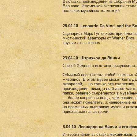
Выставка произведений из собрания Му
Варшаве. Изюминкой экспозиции стала 
польских музейных коллекций.
28.04.10
Leonardo Da Vinci and the So
Сценарист Марк Гуггенхейм принялся за 
мистической авантюры от Warner Bros.
крутым экшн-героем.
23.04.10
Штрихкод да Винчи
Сергей Ходнев о выставке рисунков ит
Обычный посетитель любой знаменитой 
живопись. В этом музее может быть да
акварелей,— но только эта коллекция,
произведения, никогда не бывает част
папки, ревниво сберегаются в музейны
— более капризная вещь, чем расписны
она может пожелтеть, а нанесенные на
на временных выставках музеи и пока
приехавшие на гастроли.
8.04.10
Леонардо да Винчи и его фа
Интерактивная выставка механизмов, с