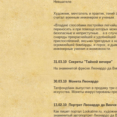
Невшателе.
Художник, мечтатель и практик, гений 
считал военным инженером и ученым.
«Владею способами постройки легчайши
переносить и при помощи которых мож
безопасные и неприступные… а в случ
снаряды прекраснейшей и удобнейшей 
приспособлений, весьма пригодных к н
огромнейшей бомбарды, и порох, и дым
инженерные умения и возможности.
31.03.10
Секреты "Тайной вечери"
На знаменитой фреске Леонардо да Вин
30.03.10
Монета Леонардо
Татфондбанк выпустил в продажу три 
искусства. Монеты инкрустированы пр
13.02.10
Портрет Леонардо да Винчи 
Как пишет портал Lookatme.ru, художни
знаменитый автопортрет Леонардо да Ви