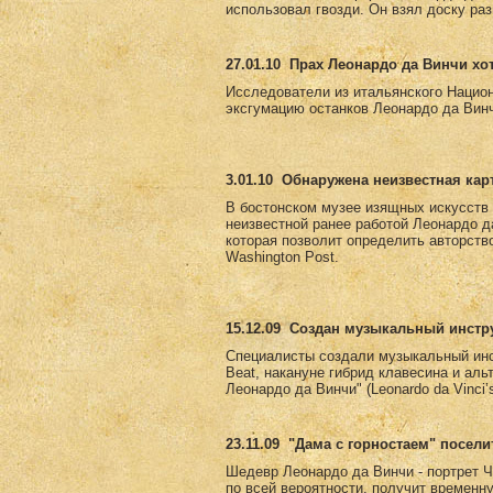
использовал гвозди. Он взял доску раз
27.01.10
Прах Леонардо да Винчи хо
Исследователи из итальянского Национ
эксгумацию останков Леонардо да Винч
3.01.10
Обнаружена неизвестная кар
В бостонском музее изящных искусств е
неизвестной ранее работой Леонардо д
которая позволит определить авторств
Washington Post.
15.12.09
Создан музыкальный инстру
Специалисты создали музыкальный инс
Beat, накануне гибрид клавесина и ал
Леонардо да Винчи" (Leonardo da Vinci
23.11.09
"Дама с горностаем" посели
Шедевр Леонардо да Винчи - портрет Ч
по всей вероятности, получит временн