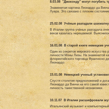
8.03.08
"Джоконду" могут погубить 
Знаменитая картина Леонардо да Винч
Лувра. Это связано с плохим состояни
25.02.08
Учёные разгадали шахматну
В Италии группа учёных разгадала оче
веков казалась нерешаемой. Выяснилос
16.01.08
В старой книге немецкие у
Один из секретов мирового искусства 
личности Моны Лизы. На знаменитой к
флорентийского торговца Франческо де
Леонардо.
15.01.08
Немецкий ученый установи
Спустя столетия предположений и дога
Леонардо да Винчи на его самой извес
личность таинственной незнакомки.
10.11.07
В Италии расшифровали му
Итальянский музыкант и компьютерный