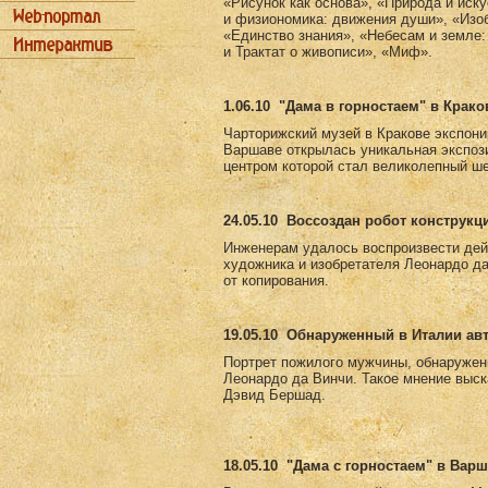
«Рисунок как основа», «Природа и иск
и физиономика: движения души», «Изоб
«Единство знания», «Небесам и земле:
и Трактат о живописи», «Миф».
1.06.10
"Дама в горностаем" в Крако
Чарторижский музей в Кракове экспони
Варшаве открылась уникальная экспоз
центром которой стал великолепный ш
24.05.10
Воссоздан робот конструкц
Инженерам удалось воспроизвести дей
художника и изобретателя Леонардо д
от копирования.
19.05.10
Обнаруженный в Италии авт
Портрет пожилого мужчины, обнаружен
Леонардо да Винчи. Такое мнение выск
Дэвид Бершад.
18.05.10
"Дама с горностаем" в Вар