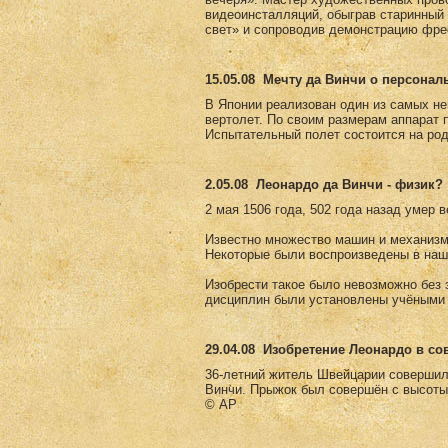
видеоинсталляций, обыграв старинны
свет» и сопроводив демонстрацию фре
15.05.08
Мечту да Винчи о персонал
В Японии реализован один из самых не
вертолет. По своим размерам аппарат 
Испытательный полет состоится на род
2.05.08
Леонардо да Винчи - физик?
2 мая 1506 года, 502 года назад умер 
Известно множество машин и механизм
Некоторые были воспроизведены в наш
Изобрести такое было невозможно без з
дисциплин были установлены учёными 
29.04.08
Изобретение Леонардо в с
36-летний житель Швейцарии совершил
Винчи. Прыжок был совершён с высоты
© AP