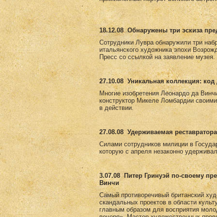
18.12.08
Обнаружены три эскиза пр
Сотрудники Лувра обнаружили три набр
итальянского художника эпохи Возрожд
Пресс со ссылкой на заявление музея.
27.10.08
Уникальная коллекция: код 
Многие изобретения Леонардо да Винчи
конструктор Микеле Ломбардии своими
в действии.
27.08.08
Удерживаемая реставратора
Силами сотрудников милиции в Госуда
которую с апреля незаконно удерживал
3.07.08
Питер Гринуэй по-своему пр
Винчи
Самый противоречивый британский худ
скандальных проектов в области культ
главным образом для восприятия моло
вечеря». Мастер художественных пров