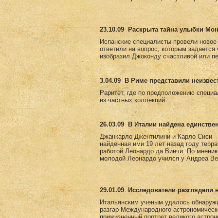
23.10.09
Раскрыта тайна улыбки Мо
Испанские специалисты провели новое
ответили на вопрос, которым задается
изобразил Джоконду счастливой или пе
3.04.09
В Риме представили неизвес
Раритет, где по предположению специа
из частных коллекций
26.03.09
В Италии найдена единстве
Джанкарло Джентилини и Карло Сиси —
найденная ими 19 лет назад году терр
работой Леонардо да Винчи. По мнению 
молодой Леонардо учился у Андреа Вер
29.01.09
Исследователи разглядели 
Итальянским ученым удалось обнаружи
разгар Международного астрономическ
прижизненный портрет великого астро