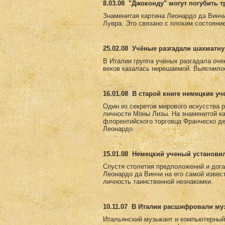
8.03.08
"Джоконду" могут погубить 
Знаменитая картина Леонардо да Винч
Лувра. Это связано с плохим состояни
25.02.08
Учёные разгадали шахматну
В Италии группа учёных разгадала оче
веков казалась нерешаемой. Выяснилос
16.01.08
В старой книге немецкие у
Один из секретов мирового искусства 
личности Моны Лизы. На знаменитой к
флорентийского торговца Франческо де
Леонардо.
15.01.08
Немецкий ученый установи
Спустя столетия предположений и дога
Леонардо да Винчи на его самой извес
личность таинственной незнакомки.
10.11.07
В Италии расшифровали му
Итальянский музыкант и компьютерный