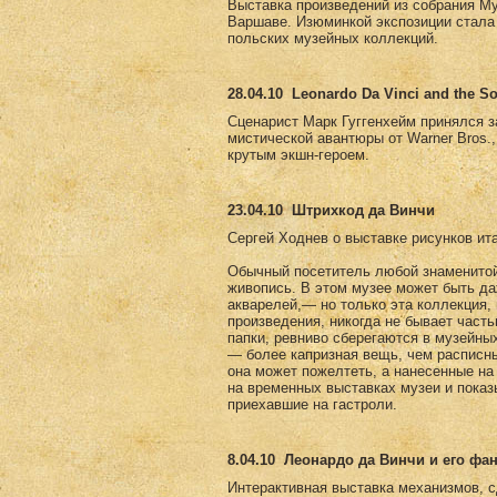
Выставка произведений из собрания Му
Варшаве. Изюминкой экспозиции стала 
польских музейных коллекций.
28.04.10
Leonardo Da Vinci and the So
Сценарист Марк Гуггенхейм принялся за 
мистической авантюры от Warner Bros.
крутым экшн-героем.
23.04.10
Штрихкод да Винчи
Сергей Ходнев о выставке рисунков ит
Обычный посетитель любой знаменитой 
живопись. В этом музее может быть да
акварелей,— но только эта коллекция,
произведения, никогда не бывает част
папки, ревниво сберегаются в музейны
— более капризная вещь, чем расписны
она может пожелтеть, а нанесенные на
на временных выставках музеи и пока
приехавшие на гастроли.
8.04.10
Леонардо да Винчи и его фа
Интерактивная выставка механизмов, с