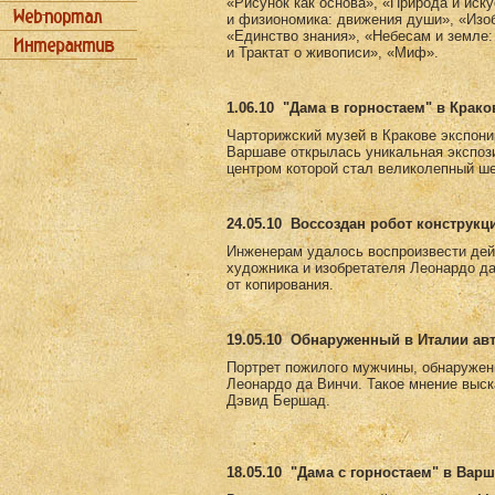
«Рисунок как основа», «Природа и иск
и физиономика: движения души», «Изоб
«Единство знания», «Небесам и земле:
и Трактат о живописи», «Миф».
1.06.10
"Дама в горностаем" в Крако
Чарторижский музей в Кракове экспони
Варшаве открылась уникальная экспоз
центром которой стал великолепный ш
24.05.10
Воссоздан робот конструкц
Инженерам удалось воспроизвести дей
художника и изобретателя Леонардо д
от копирования.
19.05.10
Обнаруженный в Италии авт
Портрет пожилого мужчины, обнаружен
Леонардо да Винчи. Такое мнение выск
Дэвид Бершад.
18.05.10
"Дама с горностаем" в Вар