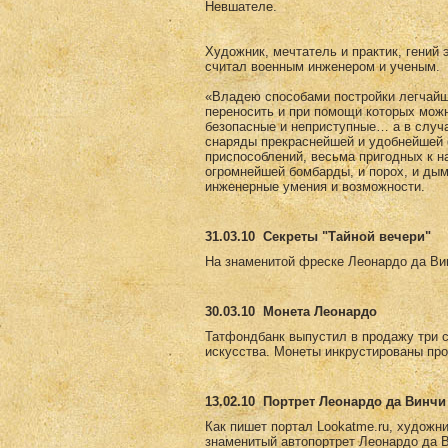
Невшателе.
Художник, мечтатель и практик, гений 
считал военным инженером и ученым.
«Владею способами постройки легчайши
переносить и при помощи которых мож
безопасные и неприступные… а в случ
снаряды прекраснейшей и удобнейшей 
приспособлений, весьма пригодных к н
огромнейшей бомбарды, и порох, и дым
инженерные умения и возможности.
31.03.10
Секреты "Тайной вечери"
На знаменитой фреске Леонардо да Вин
30.03.10
Монета Леонардо
Татфондбанк выпустил в продажу три 
искусства. Монеты инкрустированы пр
13.02.10
Портрет Леонардо да Винчи 
Как пишет портал Lookatme.ru, художни
знаменитый автопортрет Леонардо да Ви