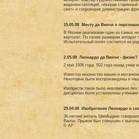
видеоинсталляций, обыграв старинны
свет» и сопроводив демонстрацию фре
15.05.08
Мечту да Винчи о персонал
В Японии реализован один из самых не
вертолет. По своим размерам аппарат 
Испытательный полет состоится на род
2.05.08
Леонардо да Винчи - физик?
2 мая 1506 года, 502 года назад умер 
Известно множество машин и механизм
Некоторые были воспроизведены в наш
Изобрести такое было невозможно без з
дисциплин были установлены учёными 
29.04.08
Изобретение Леонардо в с
36-летний житель Швейцарии совершил
Винчи. Прыжок был совершён с высоты
© AP