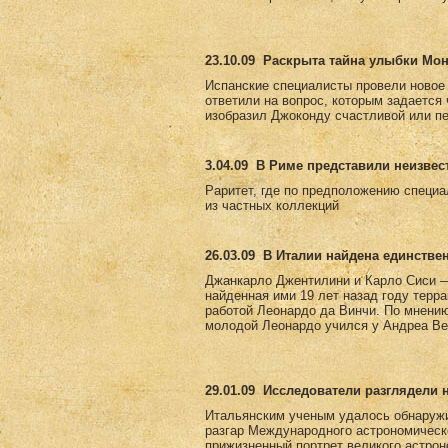
23.10.09
Раскрыта тайна улыбки Мо
Испанские специалисты провели новое
ответили на вопрос, которым задается
изобразил Джоконду счастливой или пе
3.04.09
В Риме представили неизвес
Раритет, где по предположению специа
из частных коллекций
26.03.09
В Италии найдена единстве
Джанкарло Джентилини и Карло Сиси —
найденная ими 19 лет назад году терр
работой Леонардо да Винчи. По мнению 
молодой Леонардо учился у Андреа Вер
29.01.09
Исследователи разглядели 
Итальянским ученым удалось обнаружи
разгар Международного астрономическ
прижизненный портрет великого астро