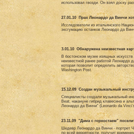
использовал гвозди. Он взял доску раз
27.01.10
Прах Леонардо да Винчи хо
Исследователи из итальянского Национ
эксгумацию останков Леонардо да Винч
3.01.10
Обнаружена неизвестная кар
В бостонском музее изящных искусств е
неизвестной ранее работой Леонардо д
которая позволит определить авторств
Washington Post.
15.12.09
Создан музыкальный инстру
Специалисты создали музыкальный инс
Beat, накануне гибрид клавесина и ал
Леонардо да Винчи" (Leonardo da Vinci
23.11.09
"Дама с горностаем" посели
Шедевр Леонардо да Винчи - портрет Ч
по всей вероятности, получит временн