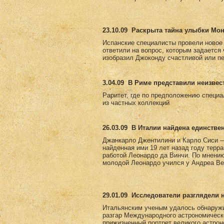
23.10.09
Раскрыта тайна улыбки Мо
Испанские специалисты провели новое
ответили на вопрос, которым задается
изобразил Джоконду счастливой или пе
3.04.09
В Риме представили неизвес
Раритет, где по предположению специа
из частных коллекций
26.03.09
В Италии найдена единстве
Джанкарло Джентилини и Карло Сиси —
найденная ими 19 лет назад году терр
работой Леонардо да Винчи. По мнению 
молодой Леонардо учился у Андреа Вер
29.01.09
Исследователи разглядели 
Итальянским ученым удалось обнаружи
разгар Международного астрономическ
прижизненный портрет великого астро