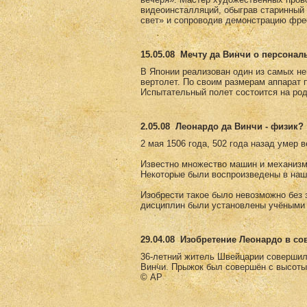
видеоинсталляций, обыграв старинны
свет» и сопроводив демонстрацию фре
15.05.08
Мечту да Винчи о персонал
В Японии реализован один из самых не
вертолет. По своим размерам аппарат 
Испытательный полет состоится на род
2.05.08
Леонардо да Винчи - физик?
2 мая 1506 года, 502 года назад умер 
Известно множество машин и механизм
Некоторые были воспроизведены в наш
Изобрести такое было невозможно без з
дисциплин были установлены учёными 
29.04.08
Изобретение Леонардо в с
36-летний житель Швейцарии совершил
Винчи. Прыжок был совершён с высоты
© AP