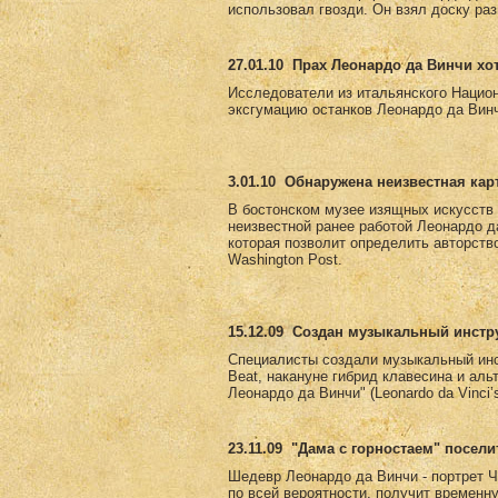
использовал гвозди. Он взял доску раз
27.01.10
Прах Леонардо да Винчи хо
Исследователи из итальянского Национ
эксгумацию останков Леонардо да Винч
3.01.10
Обнаружена неизвестная кар
В бостонском музее изящных искусств е
неизвестной ранее работой Леонардо д
которая позволит определить авторств
Washington Post.
15.12.09
Создан музыкальный инстру
Специалисты создали музыкальный инс
Beat, накануне гибрид клавесина и ал
Леонардо да Винчи" (Leonardo da Vinci
23.11.09
"Дама с горностаем" посели
Шедевр Леонардо да Винчи - портрет Ч
по всей вероятности, получит временн