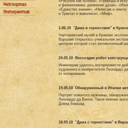
«Рисунок как основа», «Природа и иск
и физиономика: движения души», «Изоб
«Единство знания», «Небесам и земле:
и Трактат о живописи», «Миф».
1.06.10
"Дама в горностаем" в Крако
Чарторижский музей в Кракове экспони
Варшаве открылась уникальная экспоз
центром которой стал великолепный ш
24.05.10
Воссоздан робот конструкц
Инженерам удалось воспроизвести дей
художника и изобретателя Леонардо д
от копирования.
19.05.10
Обнаруженный в Италии авт
Портрет пожилого мужчины, обнаружен
Леонардо да Винчи. Такое мнение выск
Дэвид Бершад.
18.05.10
"Дама с горностаем" в Вар