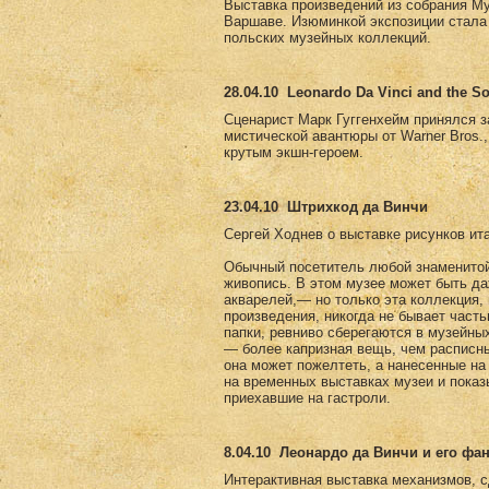
Выставка произведений из собрания Му
Варшаве. Изюминкой экспозиции стала 
польских музейных коллекций.
28.04.10
Leonardo Da Vinci and the So
Сценарист Марк Гуггенхейм принялся за 
мистической авантюры от Warner Bros.
крутым экшн-героем.
23.04.10
Штрихкод да Винчи
Сергей Ходнев о выставке рисунков ит
Обычный посетитель любой знаменитой 
живопись. В этом музее может быть да
акварелей,— но только эта коллекция,
произведения, никогда не бывает част
папки, ревниво сберегаются в музейны
— более капризная вещь, чем расписны
она может пожелтеть, а нанесенные на
на временных выставках музеи и пока
приехавшие на гастроли.
8.04.10
Леонардо да Винчи и его фа
Интерактивная выставка механизмов, с