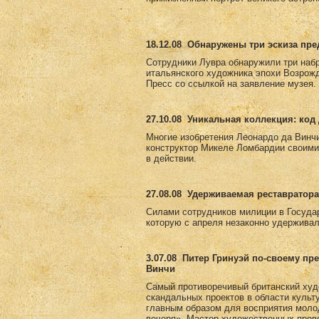
18.12.08
Обнаружены три эскиза пр
Сотрудники Лувра обнаружили три набр
итальянского художника эпохи Возрожд
Пресс со ссылкой на заявление музея.
27.10.08
Уникальная коллекция: код 
Многие изобретения Леонардо да Винчи
конструктор Микеле Ломбардии своими
в действии.
27.08.08
Удерживаемая реставратора
Силами сотрудников милиции в Госуда
которую с апреля незаконно удерживал
3.07.08
Питер Гринуэй по-своему пр
Винчи
Самый противоречивый британский худ
скандальных проектов в области культ
главным образом для восприятия моло
вечеря». Мастер художественных пров