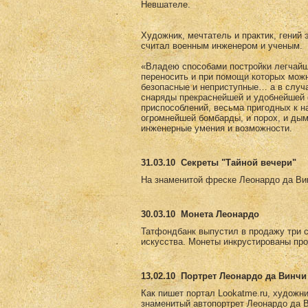
Невшателе.
Художник, мечтатель и практик, гений 
считал военным инженером и ученым.
«Владею способами постройки легчайши
переносить и при помощи которых мож
безопасные и неприступные… а в случ
снаряды прекраснейшей и удобнейшей 
приспособлений, весьма пригодных к н
огромнейшей бомбарды, и порох, и дым
инженерные умения и возможности.
31.03.10
Секреты "Тайной вечери"
На знаменитой фреске Леонардо да Вин
30.03.10
Монета Леонардо
Татфондбанк выпустил в продажу три 
искусства. Монеты инкрустированы пр
13.02.10
Портрет Леонардо да Винчи 
Как пишет портал Lookatme.ru, художни
знаменитый автопортрет Леонардо да Ви