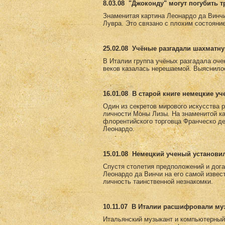
8.03.08
"Джоконду" могут погубить 
Знаменитая картина Леонардо да Винч
Лувра. Это связано с плохим состояни
25.02.08
Учёные разгадали шахматну
В Италии группа учёных разгадала оче
веков казалась нерешаемой. Выяснилос
16.01.08
В старой книге немецкие у
Один из секретов мирового искусства 
личности Моны Лизы. На знаменитой к
флорентийского торговца Франческо де
Леонардо.
15.01.08
Немецкий ученый установи
Спустя столетия предположений и дога
Леонардо да Винчи на его самой извес
личность таинственной незнакомки.
10.11.07
В Италии расшифровали му
Итальянский музыкант и компьютерный